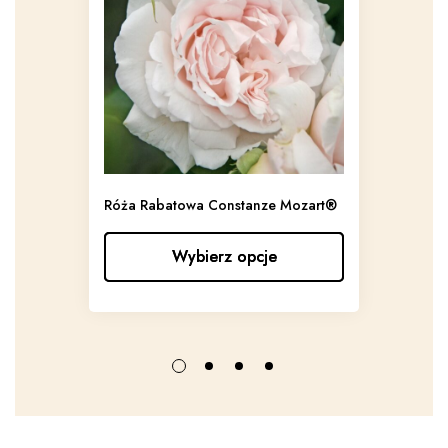
Róża Rabatowa Constanze Mozart®
Róża 
Wybierz opcje
Wybierz opcje