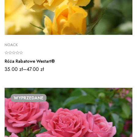
NOACK
Róża Rabatowe Westart®
35.00
zł
–
47.00
zł
WYPRZEDANE