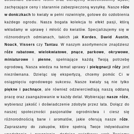
zachęcające ceny i starannie zabezpieczoną wysyłkę. Nasze
róże
w doniczkach
to kwiaty w pełni rozwinięte, gotowe do ozdobienia
każdego ogrodu. Nasza bogata kolekcja to efekt pasji, którą
wkładamy w uprawę i miłość do kwiatów. Specjalizujemy się w
różnorodnych odmianach, takich jak
Kordes
,
David Austin
,
Noack
,
Vissers
czy
Tantau
. W naszym asortymencie znajdziesz
róże rabatowe
,
wielokwiatowe
,
pnące
,
parkowe
,
okrywowe
,
miniaturowe
i
pienne
, spełniające każdą Twoją potrzebę
ogrodową. Nasza wiedza na temat uprawy i
pielęgnacji róży
jest
niezrównana. Dzieląc się ekspertyzą, chcemy pomóc Ci w
osiągnięciu ogrodowego sukcesu. Nasze kwiaty są nie tylko
piękne i pachnące
, ale również odzwierciedlają naszą oddaną
pracę oraz zaangażowanie w każdy detal. Wybierając
nasze róże
,
wybierasz jakość i doświadczenie zdobyte przez lata. Dołącz do
naszej społeczności pasjonatów ogrodnictwa i ciesz się
różnorodnością barw i aromatów, jakie oferują nasze
róże
.
Zapraszamy do zakupów, które spełnią Twoje indywidualne