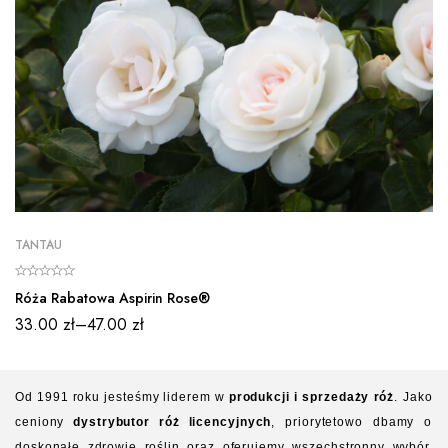
TANTAU
Róża Rabatowa Aspirin Rose®
33.00
zł
–
47.00
zł
Od 1991 roku jesteśmy liderem w
produkcji i sprzedaży róż
. Jako
ceniony
dystrybutor róż
licencyjnych
, priorytetowo dbamy o
doskonałe zdrowie roślin oraz oferujemy wszechstronny wybór,