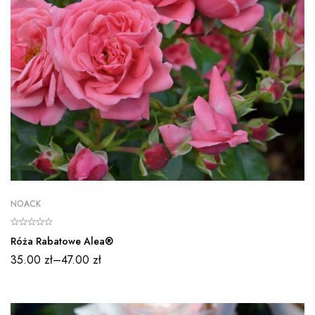
NOACK
Róża Rabatowe Alea®
35.00
zł
–
47.00
zł