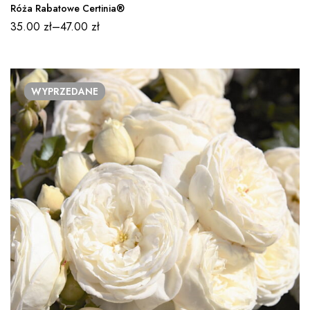
Róża Rabatowe Certinia®
35.00
zł
–
47.00
zł
WYPRZEDANE