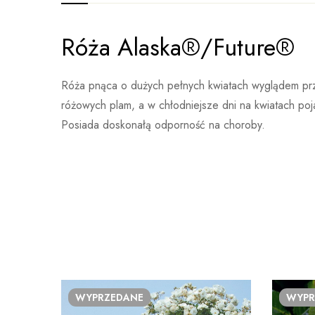
Róża Alaska®/Future®
Ocena i opinia
Waga
Brak danych
Rodzaj
Doniczka 2L, Doniczka 3L, Balot
Na pods
Róża pnąca o dużych pełnych kwiatach wyglądem przyp
różowych plam, a w chłodniejsze dni na kwiatach poja
Posiada doskonałą odporność na choroby.
Nikt jeszcze nie ocenił
Więcej produktów
WYPRZEDANE
WYPR