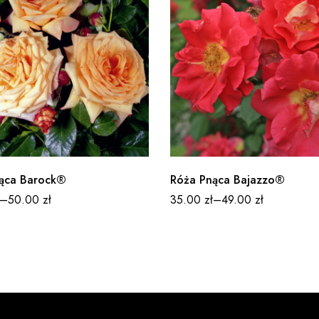
ąca Barock®
Róża Pnąca Bajazzo®
–
50.00
zł
35.00
zł
–
49.00
zł