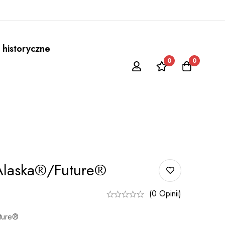
 historyczne
0
0
Alaska®/Future®
(0 Opinii)
ture®