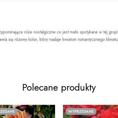
Kordes
Kordes Rosen to bardzo dobrze znana szkółka róż, która powst
tawie 0 ocen
ominające róże nostalgiczne co jest mało spotykane w tej grupie 
cieszy się ogromną popularnością wśród miłośników róż, a róże p
wia się różowy kolor, który nadaje kwiatom romantycznego klimatu.
nagrody i uznania za swój nieskazitelny wygląd i doskonałą zdr
nowych krzyżówek róż ogrodowych w wyniku czego po okresie pr
 produktu
powstają cztery do sześciu odmian nadających się do sprzedaży.
Polecane produkty
ZEDANE
WYPRZEDANE