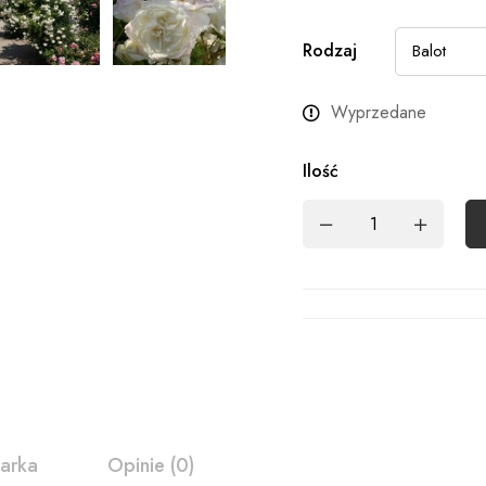
Rodzaj
Wyprzedane
Ilość
arka
Opinie (0)