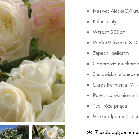
Nazwa: Alaska®/Fut
Kolor: biały
Wzrost: 200cm
Wielkość kwiatu: 8-1
Zapach: delikatny
Odporność na chorob
Stanowisko: słoneczn
Okres kwitnienia: VI 
Powtarza kwitnienie: t
Typ: róża pnąca
Mrozoodporność: bar
7
osób ogląda ten p