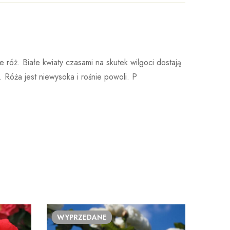
ała w 1887 roku w Niemczech. Do dnia dzisiejszego
Wystaw opinie
róż. Białe kwiaty czasami na skutek wilgoci dostają
owstałe właśnie w tej szkółce zdobywają liczne
 Róża jest niewysoka i rośnie powoli. P
owotność.Każdego roku testuje się ponad 50 000
óbnym trwającym od ośmiu do dziesięciu lat
WYPRZEDANE