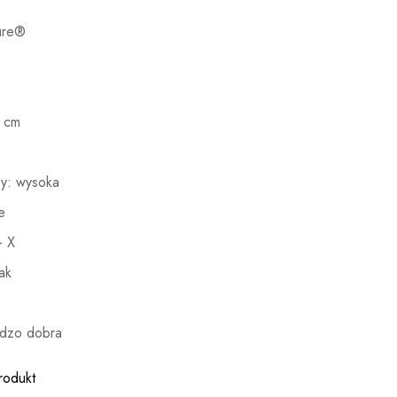
ure®
0 cm
y: wysoka
e
– X
ak
dzo dobra
rodukt