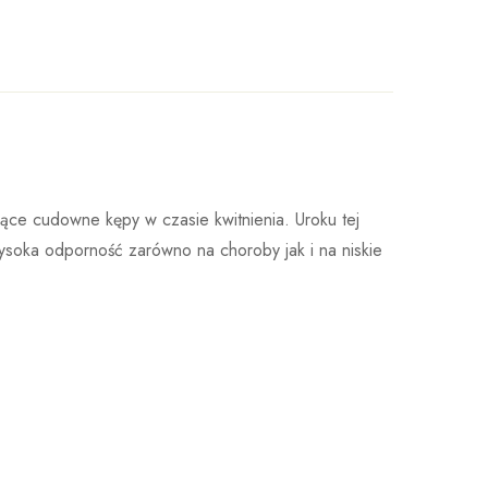
ała w 1887 roku w Niemczech. Do dnia dzisiejszego
Wystaw opinie
zące cudowne kępy w czasie kwitnienia. Uroku tej
owstałe właśnie w tej szkółce zdobywają liczne
ysoka odporność zarówno na choroby jak i na niskie
owotność.Każdego roku testuje się ponad 50 000
óbnym trwającym od ośmiu do dziesięciu lat