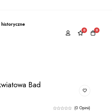
 historyczne
0
0
kwiatowa Bad
(0 Opinii)