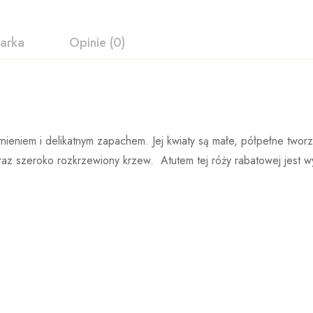
arka
Opinie (0)
Kordes
Kordes Rosen to bardzo dobrze znana szkółka róż, która powst
tawie 0 ocen
tnieniem i delikatnym zapachem. Jej kwiaty są małe, półpełne twor
cieszy się ogromną popularnością wśród miłośników róż, a róże p
raz szeroko rozkrzewiony krzew. Atutem tej róży rabatowej jest w
nagrody i uznania za swój nieskazitelny wygląd i doskonałą zdr
nowych krzyżówek róż ogrodowych w wyniku czego po okresie pr
 produktu
powstają cztery do sześciu odmian nadających się do sprzedaży.