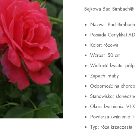
Bajkowa Bad Birnbach®
Nazwa: Bad Birnbac
Posiada Certyfikat A
Kolor: różowa
Wzrost: 50 cm
Wielkość kwiatu: półp
Zapach: słaby
Odporność na chorob
Stanowisko: słoneczn
Okres kwitnienia: VI-X
Powtarza kwitnienie: t
Typ: róża krzaczasta