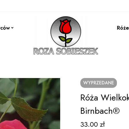
wców
Róże
WYPRZEDANE
Róża Wielko
Birnbach®
33.00
zł