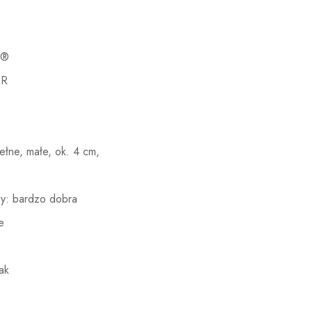
h®
DR
ełne, małe, ok. 4 cm,
y: bardzo dobra
e
ak