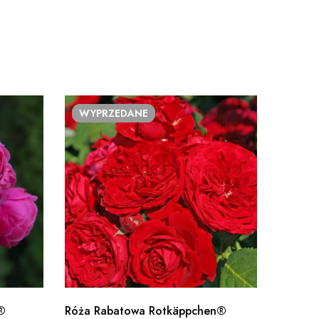
WYPRZEDANE
®
Róża Rabatowa Rotkäppchen®