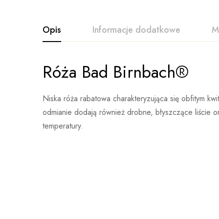
Opis
Informacje dodatkowe
M
Róża Bad Birnbach®
Ocena i opinia
Waga
Brak danych
Na pods
Niska róża rabatowa charakteryzująca się obfitym kwi
odmianie dodają również drobne, błyszczące liście o
temperatury.
Nikt jeszcze nie ocenił
Więcej produktów