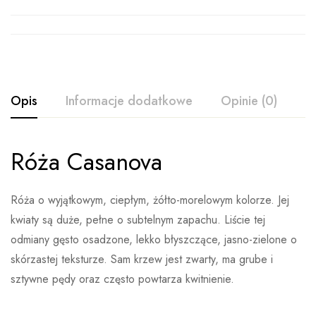
Opis
Informacje dodatkowe
Opinie (0)
Róża Casanova
Ocena i opinia
Waga
Brak danych
Na podstawie 0 ocen
Róża o wyjątkowym, ciepłym, żółto-morelowym kolorze. Jej
Wystaw opinie
kwiaty są duże, pełne o subtelnym zapachu. Liście tej
odmiany gęsto osadzone, lekko błyszczące, jasno-zielone o
skórzastej teksturze. Sam krzew jest zwarty, ma grube i
Nikt jeszcze nie ocenił produktu
sztywne pędy oraz często powtarza kwitnienie.