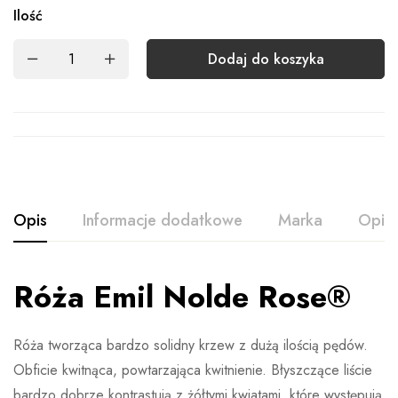
Ilość
Dodaj do koszyka
Opis
Informacje dodatkowe
Marka
Opini
Róża Emil Nolde Rose®
Ocena i opinia
Waga
Brak danych
Na podstawie 0 ocen
Rodzaj
Doniczka 3L, Balot
Róża tworząca bardzo solidny krzew z dużą ilością pędów.
Wystaw opinie
Obficie kwitnąca, powtarzająca kwitnienie. Błyszczące liście
Więcej produktów
bardzo dobrze kontrastują z żółtymi kwiatami ,które występują