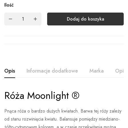
Ilość
Dodaj do koszyka
Opis
Informacje dodatkowe
Marka
Opini
Róża Moonlight ®
Ocena i opinia
Waga
Brak danych
Na podstawie 0 ocen
Pnąca róża o bardzo dużych kwiatach. Barwa tej róży zależy
Wystaw opinie
od stanu rozwinięcia kwiatu. Balansuje pomiędzy miedziano-
żółto-cytrynowym kolorem, a w czasie przekwitania można