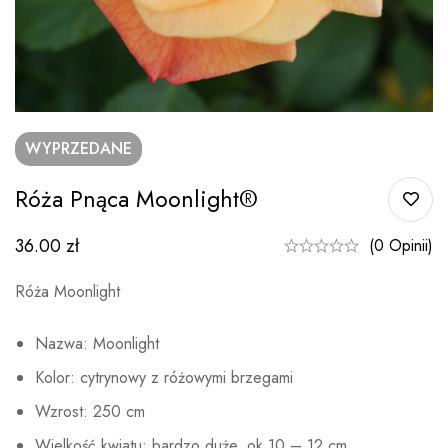
WYPRZEDANE
Róża Pnąca Moonlight®
36.00
zł
(0 Opinii)
Róża Moonlight
Nazwa: Moonlight
Kolor: cytrynowy z różowymi brzegami
Wzrost: 250 cm
Wielkość kwiatu: bardzo duże, ok.10 – 12 cm