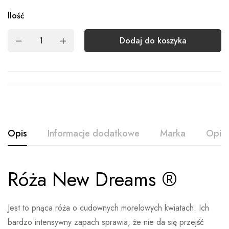
Ilość
Dodaj do koszyka
Opis
Informacje dodatkowe
Marka
Opini
Róża New Dreams ®
Ocena i opinia
Waga
Brak danych
Na podstawie 1 oceny
Rodzaj
Doniczka 3L, Balot
Jest to pnąca róża o cudownych morelowych kwiatach. Ich
Wystaw opinie
bardzo intensywny zapach sprawia, że nie da się przejść