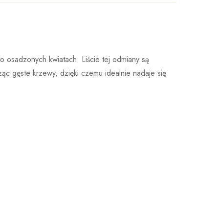
ała w 1887 roku w Niemczech. Do dnia dzisiejszego
Wystaw opinie
 osadzonych kwiatach. Liście tej odmiany są
owstałe właśnie w tej szkółce zdobywają liczne
ąc gęste krzewy, dzięki czemu idealnie nadaje się
owotność.Każdego roku testuje się ponad 50 000
óbnym trwającym od ośmiu do dziesięciu lat