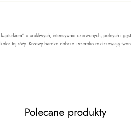
Kordes
Kordes Rosen to bardzo dobrze znana szkółka róż, która powst
tawie 0 ocen
apturkiem” o urokliwych, intensywnie czerwonych, pełnych i gęsto
cieszy się ogromną popularnością wśród miłośników róż, a róże p
kolor tej róży. Krzewy bardzo dobrze i szeroko rozkrzewiają tworz
nagrody i uznania za swój nieskazitelny wygląd i doskonałą zdr
nowych krzyżówek róż ogrodowych w wyniku czego po okresie pr
 produktu
powstają cztery do sześciu odmian nadających się do sprzedaży.
Polecane produkty