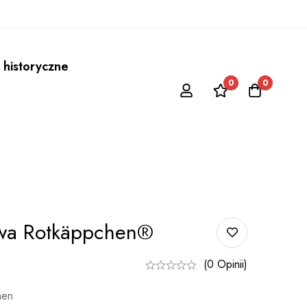
 historyczne
0
0
wa Rotkäppchen®
(0 Opinii)
hen