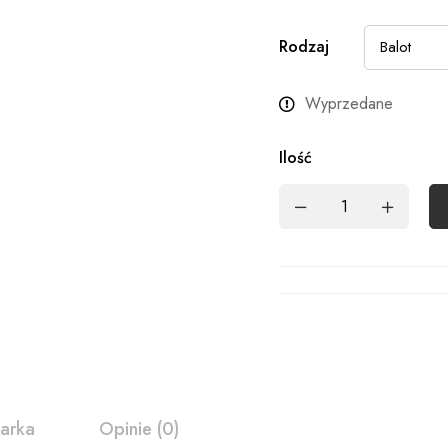
Rodzaj
Wyprzedane
Ilość
arka
Opinie (0)