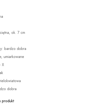
na
ciętna, ok. 7 cm
y: bardzo dobra
e, umiarkowane
– X
ak
wielokwiatowa
dzo dobra
n produkt