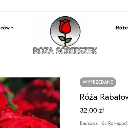
wców
Róże
WYPRZEDANE
Róża Rabato
32.00
zł
Baśniowa róż Rotkäppc