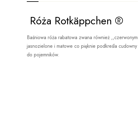
Róża Rotkäppchen ®
Ocena i opinia
Waga
Brak danych
Na pods
Baśniowa róża rabatowa zwana również ,,czerwonym k
jasnozielone i matowe co pięknie podkreśla cudowny 
do pojemników.
Nikt jeszcze nie ocenił
Więcej produktów