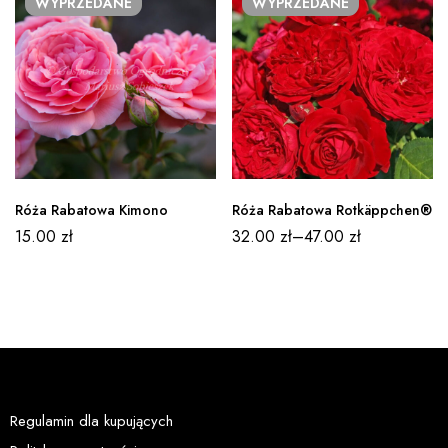
WYPRZEDANE
WYPRZEDANE
nagrody i uznania za swój nieskazitelny wygląd i doskonałą
zdrowotność.Każdego roku testuje się ponad 50 000
nowych krzyżówek róż ogrodowych w wyniku czego po
okresie próbnym trwającym od ośmiu do dziesięciu lat
powstają cztery do sześciu odmian nadających się do
sprzedaży.
Róża Rabatowa Kimono
Róża Rabatowa Rotkäppchen®
15.00
zł
32.00
zł
–
47.00
zł
Regulamin dla kupujących