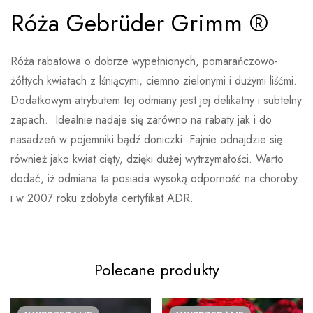
Róża Gebrüder Grimm ®
Ocena i opinia
Waga
Brak danych
Na podstawie 0 ocen
Róża rabatowa o dobrze wypełnionych, pomarańczowo-
Wystaw opinie
żółtych kwiatach z lśniącymi, ciemno zielonymi i dużymi liśćmi.
Dodatkowym atrybutem tej odmiany jest jej delikatny i subtelny
zapach. Idealnie nadaje się zarówno na rabaty jak i do
Nikt jeszcze nie ocenił produktu
nasadzeń w pojemniki bądź doniczki. Fajnie odnajdzie się
również jako kwiat cięty, dzięki dużej wytrzymałości. Warto
dodać, iż odmiana ta posiada wysoką odporność na choroby
Więcej produktów
i w 2007 roku zdobyła certyfikat ADR.
Kordes
Kordes Rosen to bardzo dobrze znana szkółka róż, która
Polecane produkty
powstała w 1887 roku w Niemczech. Do dnia dzisiejszego
cieszy się ogromną popularnością wśród miłośników róż, a
róże powstałe właśnie w tej szkółce zdobywają liczne