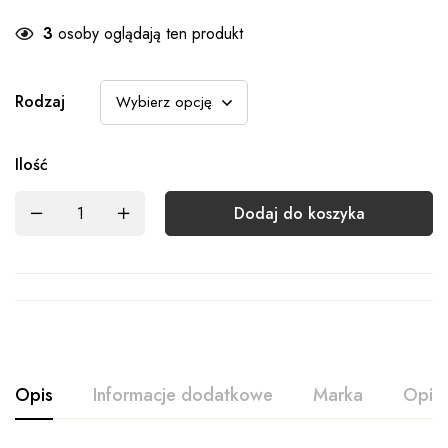
3
osoby oglądają ten produkt
Rodzaj
Ilość
Dodaj do koszyka
Opis
Informacje dodatkowe
Marka
Opini