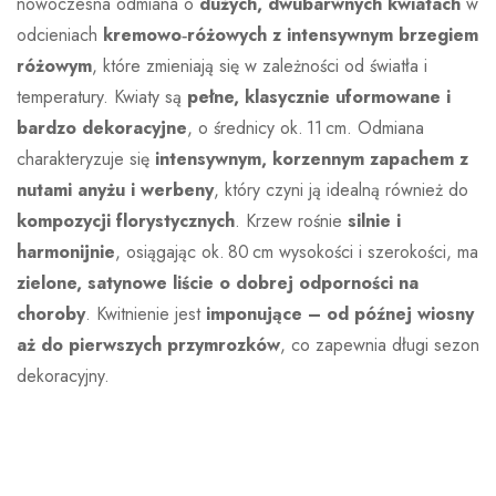
nowoczesna odmiana o
dużych, dwubarwnych kwiatach
w
odcieniach
kremowo‑różowych z intensywnym brzegiem
Nikt jeszcze nie ocenił produktu
różowym
, które zmieniają się w zależności od światła i
temperatury. Kwiaty są
pełne, klasycznie uformowane i
bardzo dekoracyjne
, o średnicy ok. 11 cm. Odmiana
charakteryzuje się
intensywnym, korzennym zapachem z
nutami anyżu i werbeny
, który czyni ją idealną również do
kompozycji florystycznych
. Krzew rośnie
silnie i
harmonijnie
, osiągając ok. 80 cm wysokości i szerokości, ma
zielone, satynowe liście o dobrej odporności na
choroby
. Kwitnienie jest
imponujące – od późnej wiosny
aż do pierwszych przymrozków
, co zapewnia długi sezon
dekoracyjny.