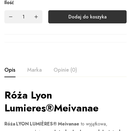
Ilość
Dodaj do koszyka
Opis
Marka
Opinie (0)
Róża Lyon
MEILLAND
Ocena i opinia
Na podstawie 0 ocen
Lumieres®Meivanae
Wystaw opinie
Róża LYON LUMIÈRES® Meivanae
to wyjątkowa,