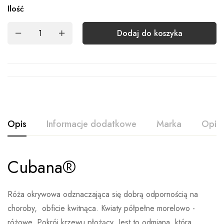
Ilość
Dodaj do koszyka
Opis
Informacje dodatkowe
Marka
Opini
Cubana®
Ocena i opinia
Waga
Brak danych
Na podstawie 0 ocen
Rodzaj
Doniczka 3L, Balot
Róża okrywowa odznaczająca się dobrą odpornością na
Wystaw opinie
choroby, obficie kwitnąca. Kwiaty półpełne morelowo -
różowe. Pokrój krzewu płożący .Jest to odmiana ,która