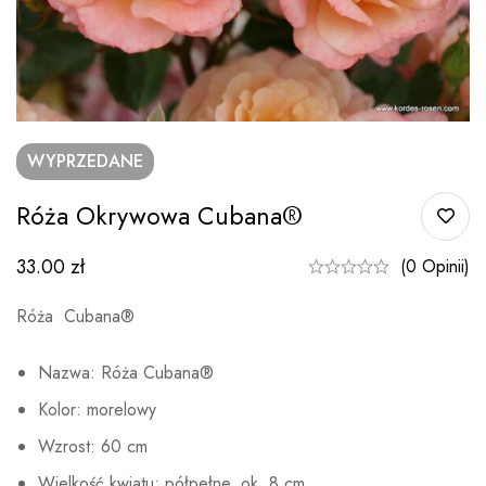
WYPRZEDANE
Róża Okrywowa Cubana®
33.00
zł
(0 Opinii)
Róża Cubana®
Nazwa: Róża Cubana®
Kolor: morelowy
Wzrost: 60 cm
Wielkość kwiatu: półpełne, ok. 8 cm