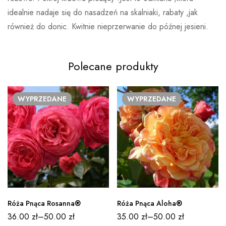
idealnie nadaje się do nasadzeń na skalniaki, rabaty ,jak
Nikt jeszcze nie ocenił produktu
również do donic. Kwitnie nieprzerwanie do późnej jesieni.
Więcej produktów
Polecane produkty
Kordes
WYPRZEDANE
WYPRZEDANE
Kordes Rosen to bardzo dobrze znana szkółka róż, która
powstała w 1887 roku w Niemczech. Do dnia dzisiejszego
cieszy się ogromną popularnością wśród miłośników róż, a
róże powstałe właśnie w tej szkółce zdobywają liczne
nagrody i uznania za swój nieskazitelny wygląd i doskonałą
zdrowotność.Każdego roku testuje się ponad 50 000
nowych krzyżówek róż ogrodowych w wyniku czego po
Róża Pnąca Rosanna®
Róża Pnąca Aloha®
okresie próbnym trwającym od ośmiu do dziesięciu lat
36.00
zł
–
50.00
zł
35.00
zł
–
50.00
zł
powstają cztery do sześciu odmian nadających się do