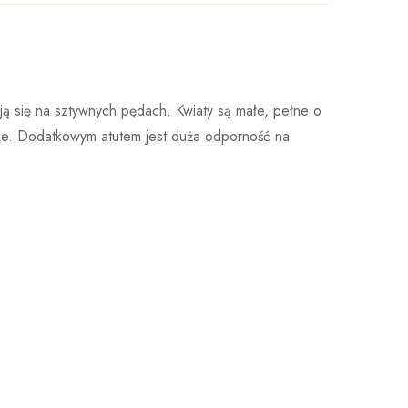
ała w 1887 roku w Niemczech. Do dnia dzisiejszego
Wystaw opinie
ą się na sztywnych pędach. Kwiaty są małe, pełne o
owstałe właśnie w tej szkółce zdobywają liczne
ście. Dodatkowym atutem jest duża odporność na
owotność.Każdego roku testuje się ponad 50 000
óbnym trwającym od ośmiu do dziesięciu lat