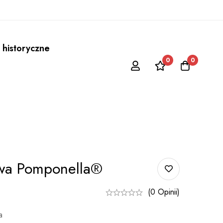
 historyczne
0
0
wa Pomponella®
(0 Opinii)
a