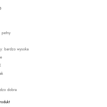
®
, pełny
y: bardzo wysoka
ne
X
ak
dzo dobra
rodukt