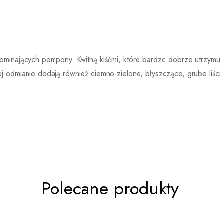
Kordes
Kordes Rosen to bardzo dobrze znana szkółka róż, która powst
tawie 0 ocen
ominających pompony. Kwitną kiśćmi, które bardzo dobrze utrzymuj
cieszy się ogromną popularnością wśród miłośników róż, a róże p
 tej odmianie dodają również ciemno-zielone, błyszczące, grube li
nagrody i uznania za swój nieskazitelny wygląd i doskonałą zdr
nowych krzyżówek róż ogrodowych w wyniku czego po okresie pr
 produktu
powstają cztery do sześciu odmian nadających się do sprzedaży.
Polecane produkty